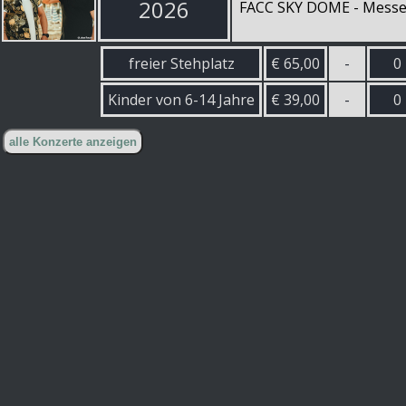
2026
FACC SKY DOME - Messeze
freier Stehplatz
€ 65,00
-
0
Kinder von 6-14 Jahre
€ 39,00
-
0
alle Konzerte anzeigen