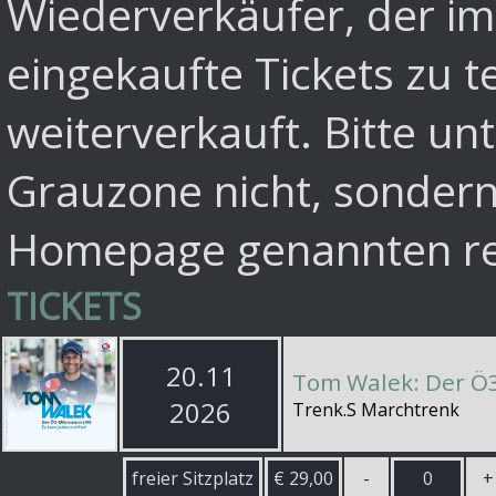
Wiederverkäufer, der im
eingekaufte Tickets zu t
weiterverkauft. Bitte unt
Grauzone nicht, sondern
Homepage genannten reg
TICKETS
20.11
Tom Walek: Der Ö
2026
Trenk.S Marchtrenk
freier Sitzplatz
€ 29,00
-
0
+